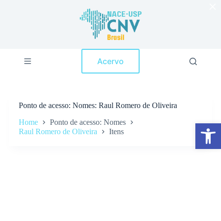
×
P
u
l
a
r
p
Acervo
a
r
a
o
c
Ponto de acesso
Nomes: Raul Romero de Oliveira
o
n
Home
Ponto de acesso: Nomes
Abrir a barra de ferramentas
t
Raul Romero de Oliveira
Itens
e
ú
d
o