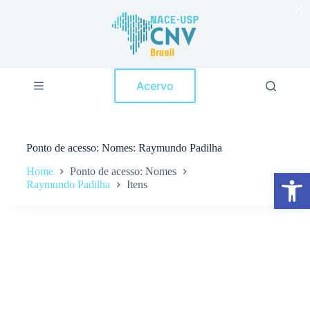
×
P
u
l
a
r
p
Acervo
a
r
a
o
c
Ponto de acesso
Nomes: Raymundo Padilha
o
n
Home
Ponto de acesso: Nomes
Abrir a barra de ferramentas
t
Raymundo Padilha
Itens
e
ú
d
o