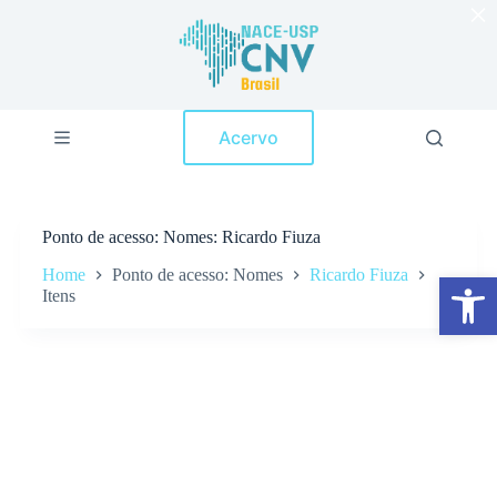
×
P
u
l
a
r
p
Acervo
a
r
a
o
c
Ponto de acesso
Nomes: Ricardo Fiuza
o
n
Home
Ponto de acesso: Nomes
Ricardo Fiuza
Abrir a barra de ferramentas
t
Itens
e
ú
d
o