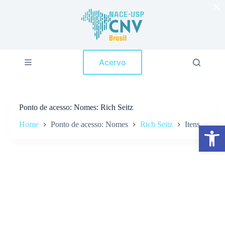
×
P
u
l
a
r
p
Acervo
a
r
a
o
c
Ponto de acesso
Nomes: Rich Seitz
o
n
Home
Ponto de acesso: Nomes
Rich Seitz
Itens
Abrir a barra de ferramentas
t
e
ú
d
o