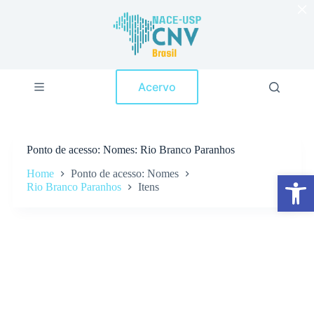
×
P
u
l
a
r
p
Acervo
a
r
a
o
c
Ponto de acesso
Nomes: Rio Branco Paranhos
o
n
Home
Ponto de acesso: Nomes
Abrir a barra de ferramentas
t
Rio Branco Paranhos
Itens
e
ú
d
o