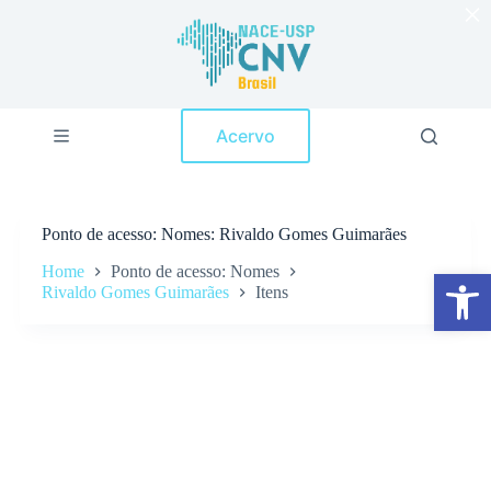
×
P
u
l
a
r
p
Acervo
a
r
a
o
c
Ponto de acesso
Nomes: Rivaldo Gomes Guimarães
o
n
Home
Ponto de acesso: Nomes
Abrir a barra de ferramentas
t
Rivaldo Gomes Guimarães
Itens
e
ú
d
o