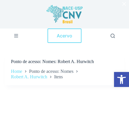
×
P
u
l
a
r
p
Acervo
a
r
a
o
c
Ponto de acesso
Nomes: Robert A. Hurwitch
o
n
Home
Ponto de acesso: Nomes
Abrir a barra de ferramentas
t
Robert A. Hurwitch
Itens
e
ú
d
o