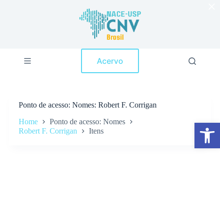
×
P
u
l
a
r
p
Acervo
a
r
a
o
c
Ponto de acesso
Nomes: Robert F. Corrigan
o
n
Home
Ponto de acesso: Nomes
Abrir a barra de ferramentas
t
Robert F. Corrigan
Itens
e
ú
d
o