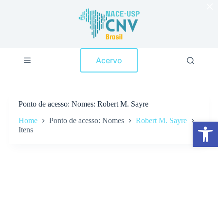
×
P
u
l
a
r
p
Acervo
a
r
a
o
c
Ponto de acesso
Nomes: Robert M. Sayre
o
n
Home
Ponto de acesso: Nomes
Robert M. Sayre
Abrir a barra de ferramentas
t
Itens
e
ú
d
o