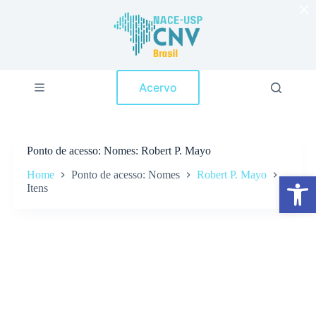
×
P
u
l
a
r
p
Acervo
a
r
a
o
c
Ponto de acesso
Nomes: Robert P. Mayo
o
n
Home
Ponto de acesso: Nomes
Robert P. Mayo
Abrir a barra de ferramentas
t
Itens
e
ú
d
o