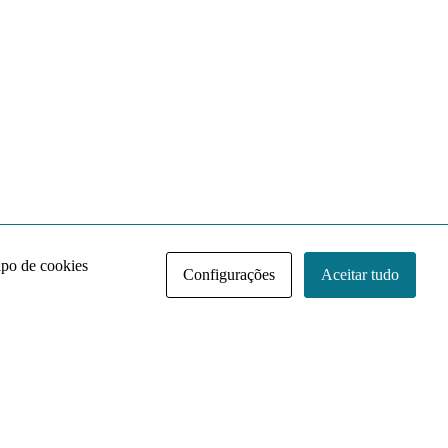
ipo de cookies
Configurações
Aceitar tudo
Acervo NACE IRI
Regimento
Contato
Política de Privacidade