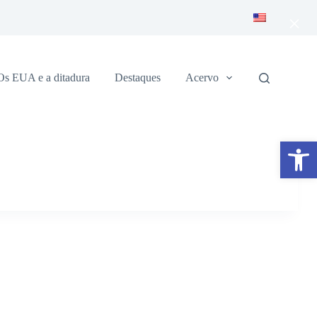
×
Os EUA e a ditadura
Destaques
Acervo
Abrir a barra de ferramentas