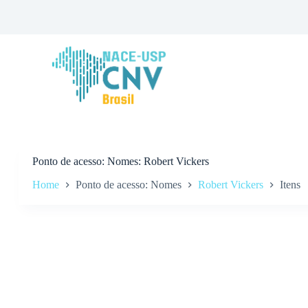
P
u
l
a
r
p
a
r
a
o
c
o
n
Ponto de acesso
Nomes: Robert Vickers
t
Home
Ponto de acesso: Nomes
Robert Vickers
Itens
e
ú
d
o