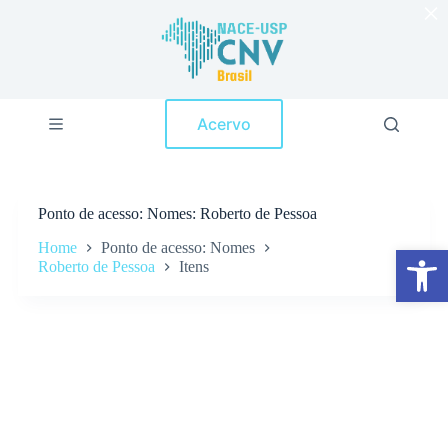
×
P
u
l
a
r
p
Acervo
a
r
a
o
c
Ponto de acesso
Nomes: Roberto de Pessoa
o
n
Home
Ponto de acesso: Nomes
Abrir a barra de ferramentas
t
Roberto de Pessoa
Itens
e
ú
d
o