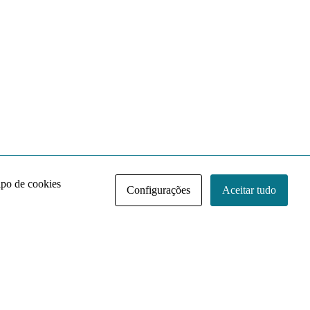
ipo de cookies
Configurações
Aceitar tudo
Acervo NACE IRI
Regimento
Contato
Política de Privacidade