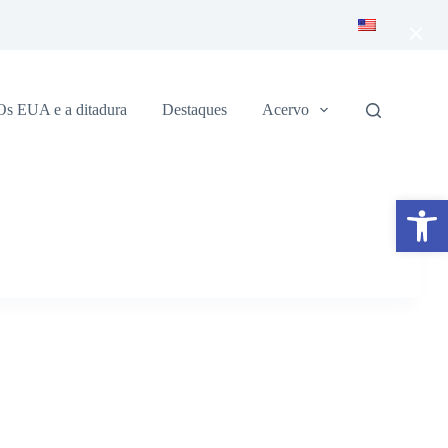
×
Os EUA e a ditadura
Destaques
Acervo
Abrir a barra de ferramentas