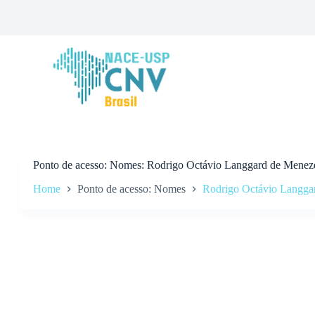
P
u
l
a
r
p
a
r
a
o
c
o
n
Ponto de acesso
Nomes: Rodrigo Octávio Langgard de Meneze
t
Home
Ponto de acesso: Nomes
Rodrigo Octávio Langga
e
ú
d
o