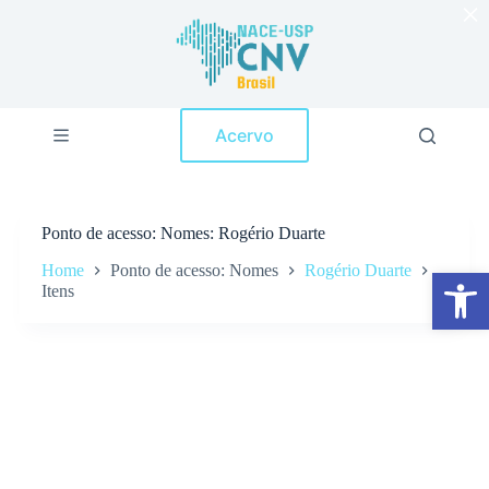
×
P
u
l
a
r
p
Acervo
a
r
a
o
c
Ponto de acesso
Nomes: Rogério Duarte
o
n
Home
Ponto de acesso: Nomes
Rogério Duarte
Abrir a barra de ferramentas
t
Itens
e
ú
d
o