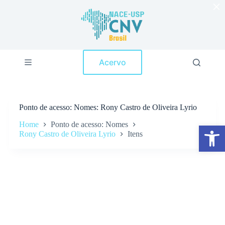
×
P
u
l
a
r
p
Acervo
a
r
a
o
c
Ponto de acesso
Nomes: Rony Castro de Oliveira Lyrio
o
n
Home
Ponto de acesso: Nomes
Abrir a barra de ferramentas
t
Rony Castro de Oliveira Lyrio
Itens
e
ú
d
o