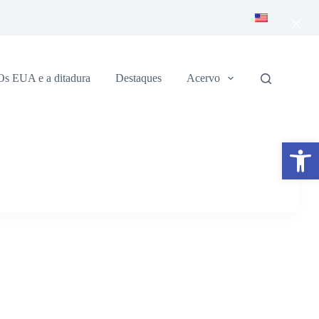
×
Os EUA e a ditadura
Destaques
Acervo
Abrir a barra de ferramentas