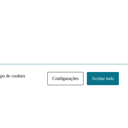
ipo de cookies
Configurações
Aceitar tudo
Acervo NACE IRI
Regimento
Contato
Política de Privacidade