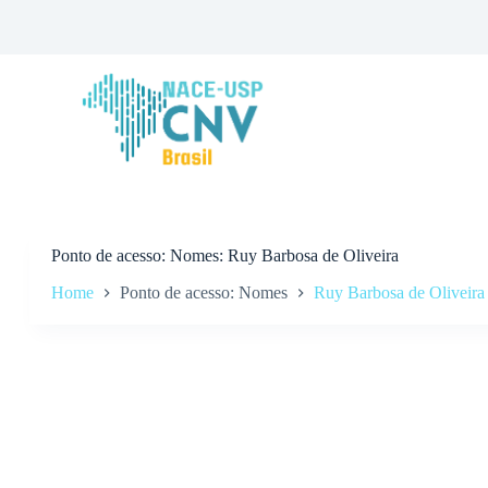
P
u
l
a
r
p
a
r
a
o
c
o
n
Ponto de acesso
Nomes: Ruy Barbosa de Oliveira
t
Home
Ponto de acesso: Nomes
Ruy Barbosa de Oliveira
e
ú
d
o