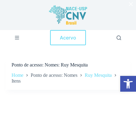
×
P
u
l
a
r
p
Acervo
a
r
a
o
c
Ponto de acesso
Nomes: Ruy Mesquita
o
n
Home
Ponto de acesso: Nomes
Ruy Mesquita
Abrir a barra de ferramentas
t
Itens
e
ú
d
o