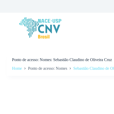
P
u
l
a
r
p
a
r
a
o
c
o
n
Ponto de acesso
Nomes: Sebastião Claudino de Oliveira Cruz
t
Home
Ponto de acesso: Nomes
Sebastião Claudino de Ol
e
ú
d
o