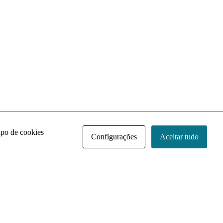
ipo de cookies
Configurações
Aceitar tudo
Acervo NACE IRI
Regimento
Contato
Política de Privacidade