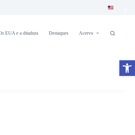
×
Os EUA e a ditadura
Destaques
Acervo
Abrir a barra de ferramentas