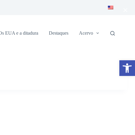
×
Os EUA e a ditadura
Destaques
Acervo
Abrir a barra de ferramentas