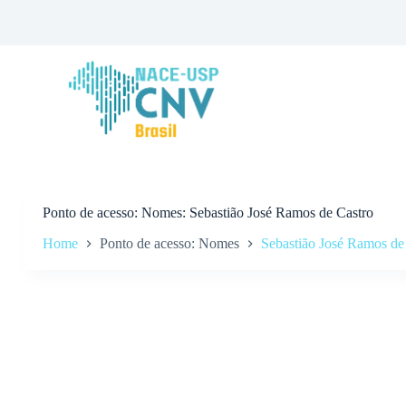
P
u
l
a
r
p
a
r
a
o
c
o
n
Ponto de acesso
Nomes: Sebastião José Ramos de Castro
t
Home
Ponto de acesso: Nomes
Sebastião José Ramos de
e
ú
d
o