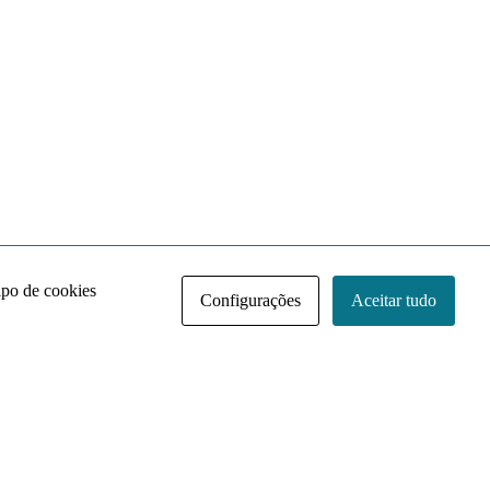
ipo de cookies
Configurações
Aceitar tudo
Acervo NACE IRI
Regimento
Contato
Política de Privacidade