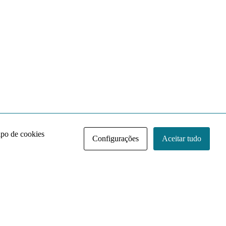
ipo de cookies
Configurações
Aceitar tudo
Acervo NACE IRI
Regimento
Contato
Política de Privacidade