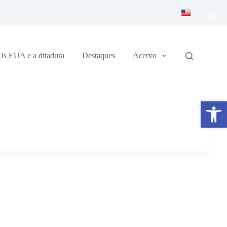
×
Os EUA e a ditadura
Destaques
Acervo
Abrir a barra de ferramentas