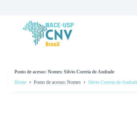
P
u
l
a
r
p
a
r
a
o
c
o
n
Ponto de acesso
Nomes: Silvio Correia de Andrade
t
Home
Ponto de acesso: Nomes
Silvio Correia de Andrad
e
ú
d
o