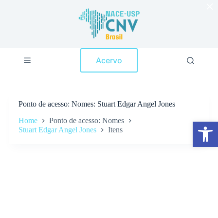
×
P
u
l
a
r
p
Acervo
a
r
a
o
c
Ponto de acesso
Nomes: Stuart Edgar Angel Jones
o
n
Home
Ponto de acesso: Nomes
Abrir a barra de ferramentas
t
Stuart Edgar Angel Jones
Itens
e
ú
d
o