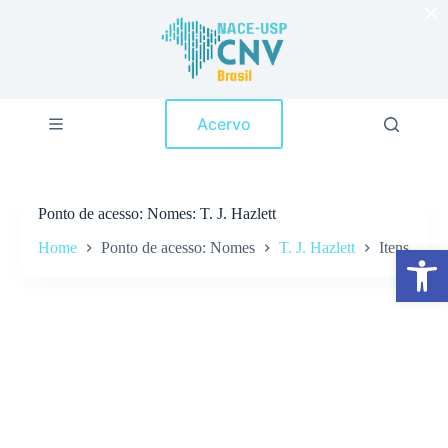
×
P
u
l
a
r
p
Acervo
a
r
a
o
c
Ponto de acesso
Nomes: T. J. Hazlett
o
n
Home
Ponto de acesso: Nomes
T. J. Hazlett
Itens
Abrir a barra de ferramentas
t
e
ú
d
o