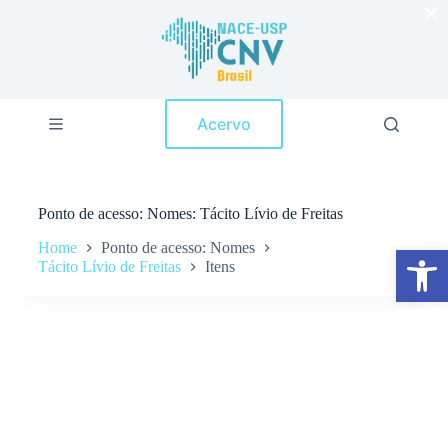
×
P
u
l
a
r
p
Acervo
a
r
a
o
c
Ponto de acesso
Nomes: Tácito Lívio de Freitas
o
n
Home
Ponto de acesso: Nomes
Abrir a barra de ferramentas
t
Tácito Lívio de Freitas
Itens
e
ú
d
o