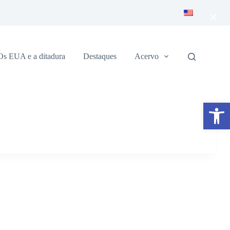
×
Os EUA e a ditadura
Destaques
Acervo
Abrir a barra de ferramentas