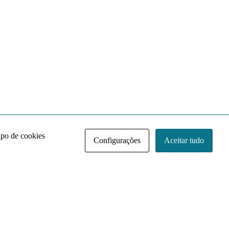
ipo de cookies
Configurações
Aceitar tudo
Acervo NACE IRI
Regimento
Contato
Política de Privacidade