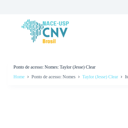
P
u
l
a
r
p
a
r
a
o
c
o
n
Ponto de acesso
Nomes: Taylor (Jesse) Clear
t
Home
Ponto de acesso: Nomes
Taylor (Jesse) Clear
I
e
ú
d
o