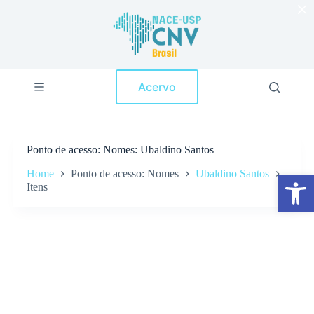
×
P
u
l
a
r
p
Acervo
a
r
a
o
c
Ponto de acesso
Nomes: Ubaldino Santos
o
n
Home
Ponto de acesso: Nomes
Ubaldino Santos
Abrir a barra de ferramentas
t
Itens
e
ú
d
o