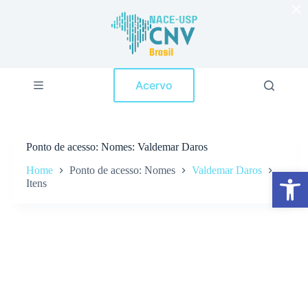
×
P
u
l
a
r
p
Acervo
a
r
a
o
c
Ponto de acesso
Nomes: Valdemar Daros
o
n
Home
Ponto de acesso: Nomes
Valdemar Daros
Abrir a barra de ferramentas
t
Itens
e
ú
d
o