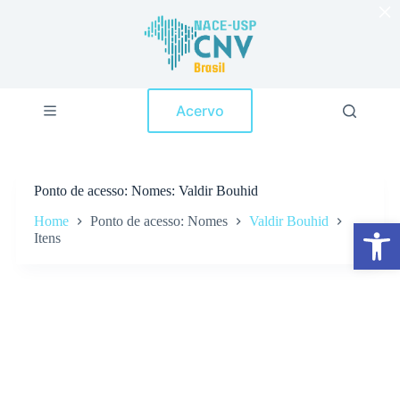
×
P
u
l
a
r
p
Acervo
a
r
a
o
c
Ponto de acesso
Nomes: Valdir Bouhid
o
n
Home
Ponto de acesso: Nomes
Valdir Bouhid
Abrir a barra de ferramentas
t
Itens
e
ú
d
o