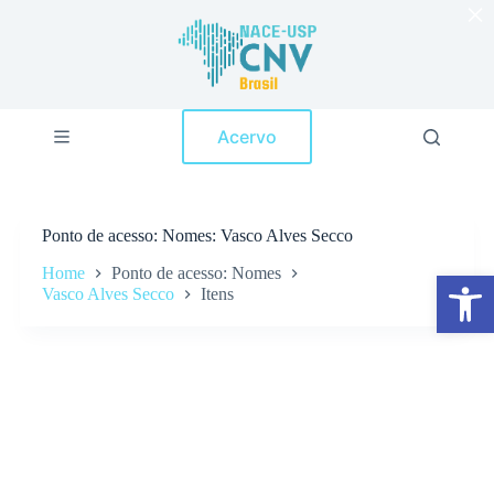
×
P
u
l
a
r
p
Acervo
a
r
a
o
c
Ponto de acesso
Nomes: Vasco Alves Secco
o
n
Home
Ponto de acesso: Nomes
Abrir a barra de ferramentas
t
Vasco Alves Secco
Itens
e
ú
d
o