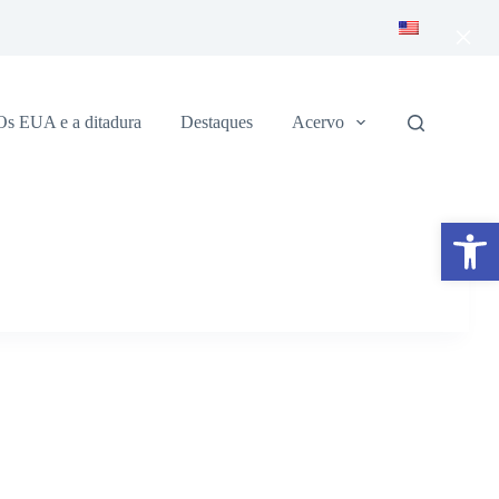
×
Os EUA e a ditadura
Destaques
Acervo
Abrir a barra de ferramentas