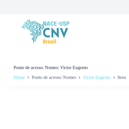
P
u
l
a
r
p
a
r
a
o
c
o
n
Ponto de acesso
Nomes: Victor Eugenio
t
Home
Ponto de acesso: Nomes
Victor Eugenio
Itens
e
ú
d
o