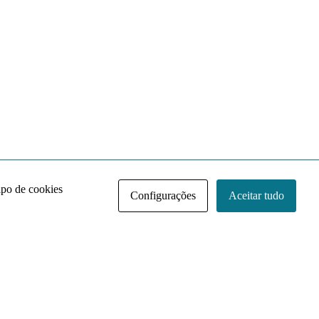
ipo de cookies
Configurações
Aceitar tudo
Acervo NACE IRI
Regimento
Contato
Política de Privacidade