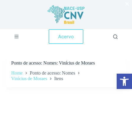
×
P
u
l
a
r
p
Acervo
a
r
a
o
c
Ponto de acesso
Nomes: Vinícius de Moraes
o
n
Home
Ponto de acesso: Nomes
Abrir a barra de ferramentas
t
Vinícius de Moraes
Itens
e
ú
d
o