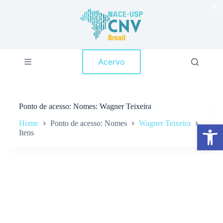
×
P
u
l
a
r
p
Acervo
a
r
a
o
c
Ponto de acesso
Nomes: Wagner Teixeira
o
n
Home
Ponto de acesso: Nomes
Wagner Teixeira
Abrir a barra de ferramentas
t
Itens
e
ú
d
o