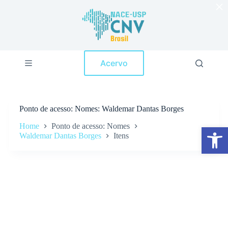
×
P
u
l
a
r
p
Acervo
a
r
a
o
c
Ponto de acesso
Nomes: Waldemar Dantas Borges
o
n
Home
Ponto de acesso: Nomes
Abrir a barra de ferramentas
t
Waldemar Dantas Borges
Itens
e
ú
d
o