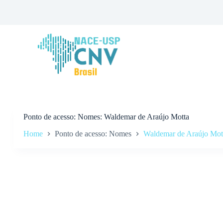
P
u
l
a
r
p
a
r
a
o
c
o
n
Ponto de acesso
Nomes: Waldemar de Araújo Motta
t
Home
Ponto de acesso: Nomes
Waldemar de Araújo Mot
e
ú
d
o