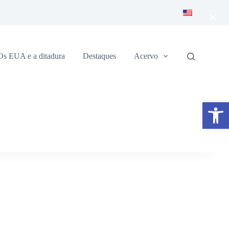
×
Os EUA e a ditadura
Destaques
Acervo
Abrir a barra de ferramentas