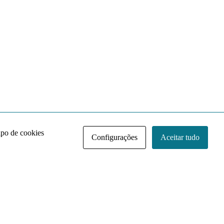
ipo de cookies
Configurações
Aceitar tudo
Acervo NACE IRI
Regimento
Contato
Política de Privacidade