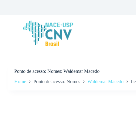
P
u
l
a
r
p
a
r
a
o
c
o
n
Ponto de acesso
Nomes: Waldemar Macedo
t
Home
Ponto de acesso: Nomes
Waldemar Macedo
It
e
ú
d
o