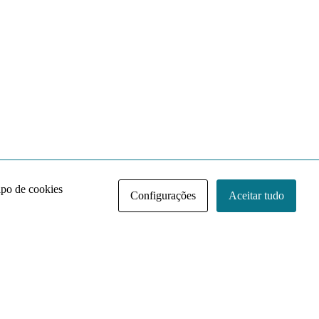
ipo de cookies
Configurações
Aceitar tudo
Acervo NACE IRI
Regimento
Contato
Política de Privacidade