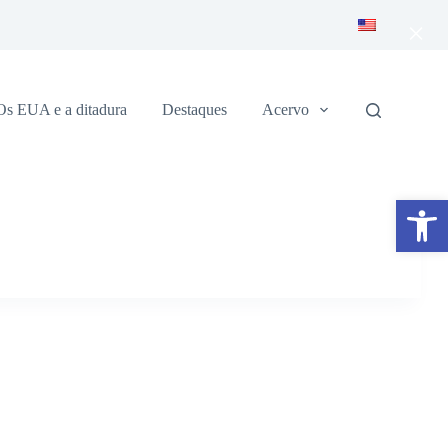
×
Os EUA e a ditadura
Destaques
Acervo
Abrir a barra de ferramentas