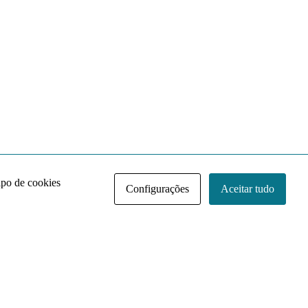
ipo de cookies
Configurações
Aceitar tudo
Acervo NACE IRI
Regimento
Contato
Política de Privacidade