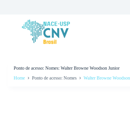
P
u
l
a
r
p
a
r
a
o
c
o
n
Ponto de acesso
Nomes: Walter Browne Woodson Junior
t
Home
Ponto de acesso: Nomes
Walter Browne Woodson 
e
ú
d
o