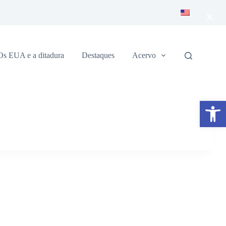
×
Os EUA e a ditadura
Destaques
Acervo
Abrir a barra de ferramentas