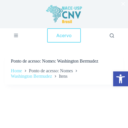
×
P
u
l
a
r
p
Acervo
a
r
a
o
c
Ponto de acesso
Nomes: Washington Bermudez
o
n
Home
Ponto de acesso: Nomes
Abrir a barra de ferramentas
t
Washington Bermudez
Itens
e
ú
d
o