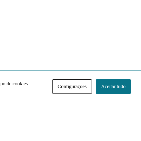
ipo de cookies
Configurações
Aceitar tudo
Acervo NACE IRI
Regimento
Contato
Política de Privacidade