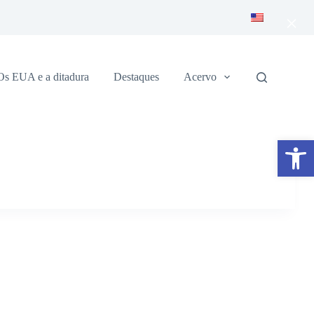
×
Os EUA e a ditadura
Destaques
Acervo
Abrir a barra de ferramentas