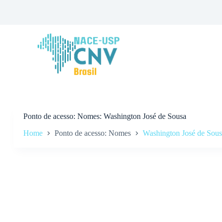
P
u
l
a
r
p
a
r
a
o
c
o
n
Ponto de acesso
Nomes: Washington José de Sousa
t
Home
Ponto de acesso: Nomes
Washington José de Sou
e
ú
d
o