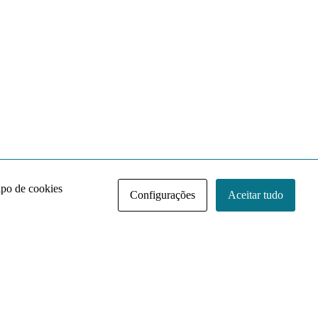
ipo de cookies
Configurações
Aceitar tudo
Acervo NACE IRI
Regimento
Contato
Política de Privacidade