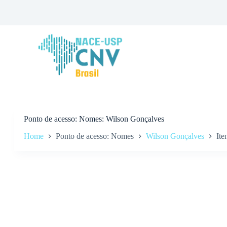
P
u
l
a
r
p
a
r
a
o
c
o
n
Ponto de acesso
Nomes: Wilson Gonçalves
t
Home
Ponto de acesso: Nomes
Wilson Gonçalves
Ite
e
ú
d
o