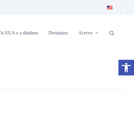
×
Os EUA e a ditadura
Destaques
Acervo
Abrir a barra de ferramentas