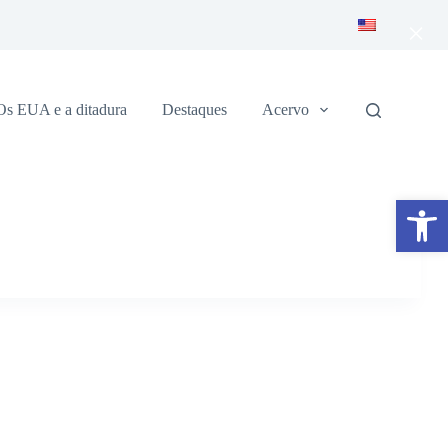
×
Os EUA e a ditadura
Destaques
Acervo
Abrir a barra de ferramentas