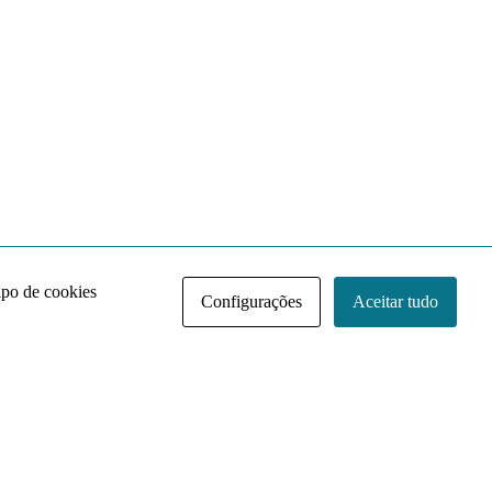
ipo de cookies
Configurações
Aceitar tudo
Acervo NACE IRI
Regimento
Contato
Política de Privacidade