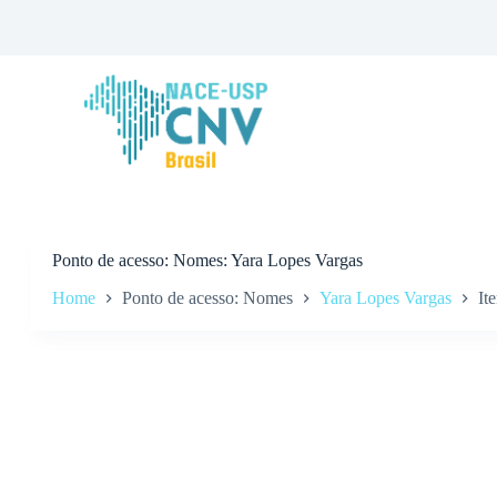
P
u
l
a
r
p
a
r
a
o
c
o
n
Ponto de acesso
Nomes: Yara Lopes Vargas
t
Home
Ponto de acesso: Nomes
Yara Lopes Vargas
It
e
ú
d
o