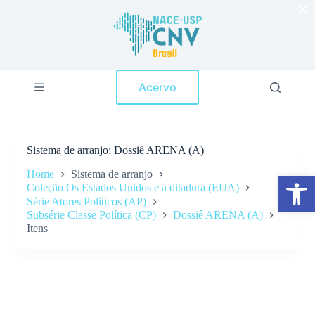
×
P
u
l
a
r
p
Acervo
a
r
a
o
c
Sistema de arranjo
Dossiê ARENA (A)
o
n
Home
Sistema de arranjo
Abrir a barra de ferramentas
t
Coleção Os Estados Unidos e a ditadura (EUA)
e
Série Atores Políticos (AP)
ú
Subsérie Classe Política (CP)
Dossiê ARENA (A)
d
o
Itens