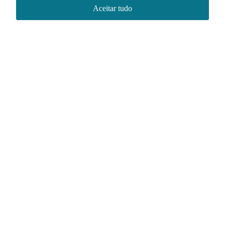
Aceitar tudo
Redes sociais
Acervo NACE IRI
Regimento
Contato
Política de Privacidade