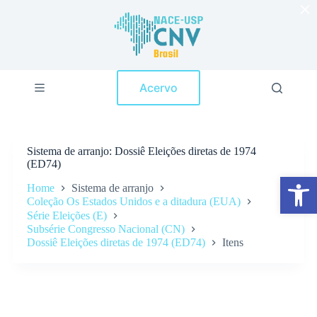
×
P
u
l
a
r
p
Acervo
a
r
a
o
c
Sistema de arranjo
Dossiê Eleições diretas de 1974
o
(ED74)
n
Abrir a barra de ferramentas
t
Home
Sistema de arranjo
e
Coleção Os Estados Unidos e a ditadura (EUA)
ú
Série Eleições (E)
d
Subsérie Congresso Nacional (CN)
o
Dossiê Eleições diretas de 1974 (ED74)
Itens