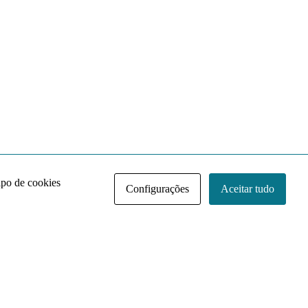
ipo de cookies
Configurações
Aceitar tudo
Acervo NACE IRI
Regimento
Contato
Política de Privacidade