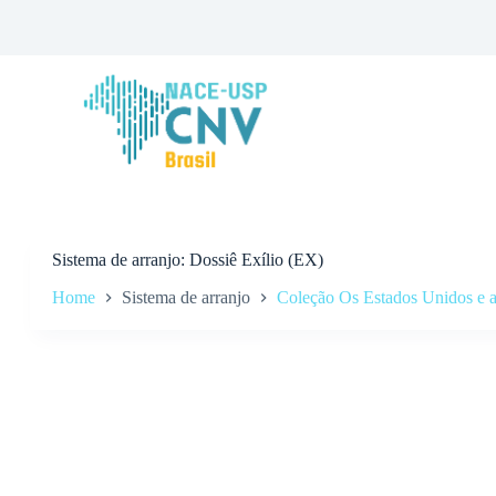
P
u
l
a
r
p
a
r
a
o
c
o
n
Sistema de arranjo
Dossiê Exílio (EX)
t
Home
Sistema de arranjo
Coleção Os Estados Unidos e 
e
ú
d
o