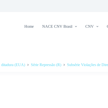
Home
NACE CNV Brasil
CNV
a ditadura (EUA)
Série Repressão (R)
Subsérie Violações de Di