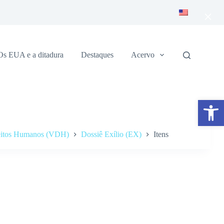
×
Os EUA e a ditadura
Destaques
Acervo
Abrir a barra de ferramentas
reitos Humanos (VDH)
Dossiê Exílio (EX)
Itens