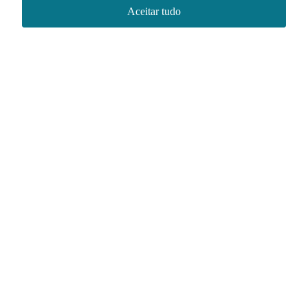
Aceitar tudo
Redes sociais
Acervo NACE IRI
Regimento
Contato
Política de Privacidade