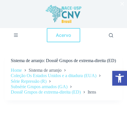
×
P
u
l
a
r
p
Acervo
a
r
a
o
c
Sistema de arranjo
Dossiê Grupos de extrema-direita (ED)
o
n
Home
Sistema de arranjo
Abrir a barra de ferramentas
t
Coleção Os Estados Unidos e a ditadura (EUA)
e
Série Repressão (R)
ú
Subsérie Grupos armados (GA)
d
o
Dossiê Grupos de extrema-direita (ED)
Itens