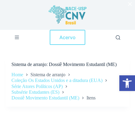
×
P
u
l
a
r
p
Acervo
a
r
a
o
c
Sistema de arranjo
Dossiê Movimento Estudantil (ME)
o
n
Home
Sistema de arranjo
Abrir a barra de ferramentas
t
Coleção Os Estados Unidos e a ditadura (EUA)
e
Série Atores Políticos (AP)
ú
Subsérie Estudantes (ES)
d
o
Dossiê Movimento Estudantil (ME)
Itens