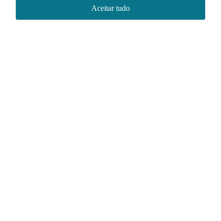
Aceitar tudo
Redes sociais
Acervo NACE IRI
Regimento
Contato
Política de Privacidade