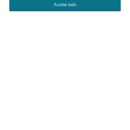
Aceitar tudo
Redes sociais
Acervo NACE IRI
Regimento
Contato
Política de Privacidade