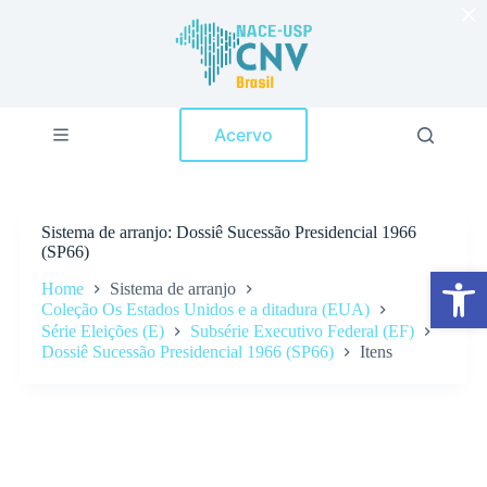
×
P
u
l
a
r
p
Acervo
a
r
a
o
c
Sistema de arranjo
Dossiê Sucessão Presidencial 1966
o
(SP66)
n
Abrir a barra de ferramentas
t
Home
Sistema de arranjo
e
Coleção Os Estados Unidos e a ditadura (EUA)
ú
Série Eleições (E)
Subsérie Executivo Federal (EF)
d
Dossiê Sucessão Presidencial 1966 (SP66)
Itens
o