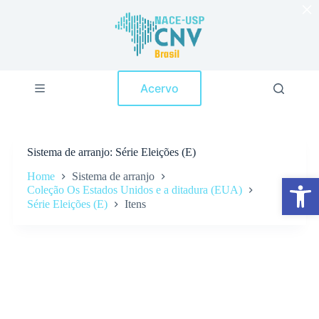
×
P
u
l
a
r
p
Acervo
a
r
a
o
c
Sistema de arranjo
Série Eleições (E)
o
n
Home
Sistema de arranjo
Abrir a barra de ferramentas
t
Coleção Os Estados Unidos e a ditadura (EUA)
e
Série Eleições (E)
Itens
ú
d
o