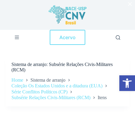
×
P
u
l
a
r
p
Acervo
a
r
a
o
c
Sistema de arranjo
Subsérie Relações Civis-Militares
o
(RCM)
n
Abrir a barra de ferramentas
t
Home
Sistema de arranjo
e
Coleção Os Estados Unidos e a ditadura (EUA)
ú
Série Conflitos Políticos (CP)
d
Subsérie Relações Civis-Militares (RCM)
Itens
o