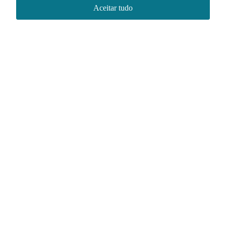
Aceitar tudo
Redes sociais
Acervo NACE IRI
Regimento
Contato
Política de Privacidade