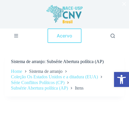
×
P
u
l
a
r
p
Acervo
a
r
a
o
c
Sistema de arranjo
Subsérie Abertura política (AP)
o
n
Home
Sistema de arranjo
Abrir a barra de ferramentas
t
Coleção Os Estados Unidos e a ditadura (EUA)
e
Série Conflitos Políticos (CP)
ú
Subsérie Abertura política (AP)
Itens
d
o