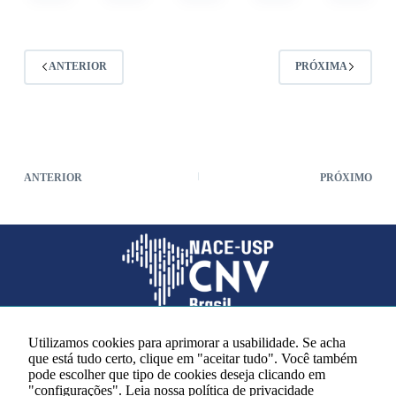
seus interesses
e
comportamento
ao visitar nosso
ANTERIOR
PRÓXIMA
site, você
aumenta a
chance de ver
conteúdo e
ofertas
personalizadas.
ANTERIOR
PRÓXIMO
Utilizamos cookies para aprimorar a usabilidade. Se acha
que está tudo certo, clique em "aceitar tudo". Você também
Redes sociais
pode escolher que tipo de cookies deseja clicando em
"configurações".
Leia nossa política de privacidade