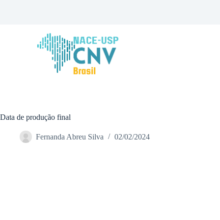
P
u
l
a
r
p
a
r
a
o
c
o
n
Data de produção final
t
e
Fernanda Abreu Silva
02/02/2024
ú
d
o