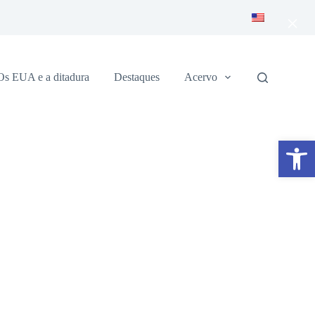
×
Os EUA e a ditadura
Destaques
Acervo
Abrir a barra de ferramentas